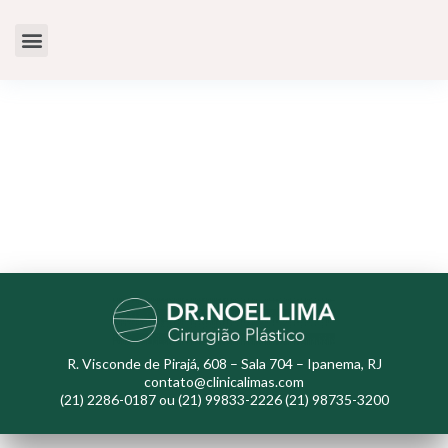
Dr. Noel Lima
Clínica Limas
Medicina Estética
R. Visconde de Pirajá, 608 – Sala 704 – Ipanema, RJ
contato@clinicalimas.com
(21) 2286-0187 ou (21) 99833-2226 (21) 98735-3200