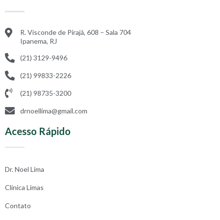
R. Visconde de Pirajá, 608 – Sala 704
Ipanema, RJ
(21) 3129-9496
(21) 99833-2226
(21) 98735-3200
drnoellima@gmail.com
Acesso Rápido
Dr. Noel Lima
Clínica Limas
Contato