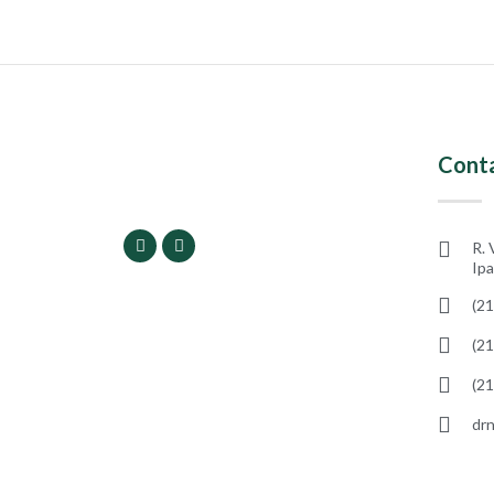
Cont
R. 
Ip
(2
(2
(2
dr