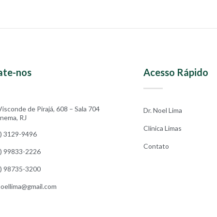
ate-nos
Acesso Rápido
Visconde de Pirajá, 608 – Sala 704
Dr. Noel Lima
anema, RJ
Clínica Limas
1) 3129-9496
Contato
1) 99833-2226
1) 98735-3200
noellima@gmail.com